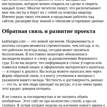
инструкцию, которую можно открыть на сделке и сверить
каждый пункт. Многие читатели пишут, что распечатывают
мои чек-листы и берут их с собой на осмотры квартир.
Именно ради таких откликов я продолжаю работать над
сайтом, расширяя базу знаний и обновляя устаревшие данные.
Обратная связь и развитие проекта
kadriengin.com — это живой организм. Недвижимость и
ипотека сегодня меняются стремительнее, чем погода, и то,
что работало полгода назад, сегодня может оказаться
бесполезным. Я постоянно мониторю обновления в
жилищном кодексе и слежу за разъяснениями Верховного
суда. Если вы видите, что информация в статье устарела или
появился новый нюанс в оформлении материнского капитала,
— я открыт к диалогу. Вы всегда можете написать мне через
форму обратной связи, и я внесу уточнения в материал с
указанием вашего вклада. Честность и достоверность данных
— это то, за чем люди приходят на ресурс, и я не имею права
этот кредит доверия потерять.
Я не гонюсь за посещаемостью и не пытаюсь объять
необъятное. Этот сайт не про количество статей, а про их
глубину. Я лучше потрачу неделю на изучение нового закона о