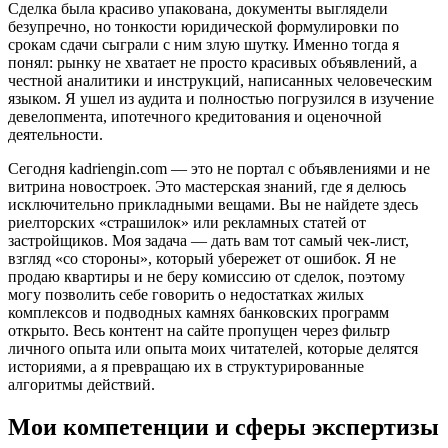
Сделка была красиво упакована, документы выглядели
безупречно, но тонкости юридической формулировки по
срокам сдачи сыграли с ним злую шутку. Именно тогда я
понял: рынку не хватает не просто красивых объявлений, а
честной аналитики и инструкций, написанных человеческим
языком. Я ушел из аудита и полностью погрузился в изучение
девелопмента, ипотечного кредитования и оценочной
деятельности.
Сегодня kadriengin.com — это не портал с объявлениями и не
витрина новостроек. Это мастерская знаний, где я делюсь
исключительно прикладными вещами. Вы не найдете здесь
риелторских «страшилок» или рекламных статей от
застройщиков. Моя задача — дать вам тот самый чек-лист,
взгляд «со стороны», который убережет от ошибок. Я не
продаю квартиры и не беру комиссию от сделок, поэтому
могу позволить себе говорить о недостатках жилых
комплексов и подводных камнях банковских программ
открыто. Весь контент на сайте пропущен через фильтр
личного опыта или опыта моих читателей, которые делятся
историями, а я превращаю их в структурированные
алгоритмы действий.
Мои компетенции и сферы экспертизы