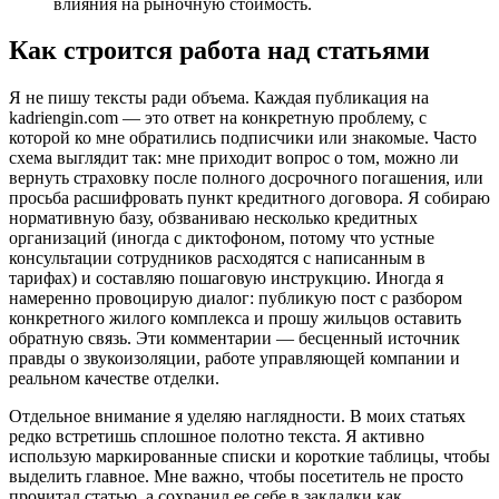
влияния на рыночную стоимость.
Как строится работа над статьями
Я не пишу тексты ради объема. Каждая публикация на
kadriengin.com — это ответ на конкретную проблему, с
которой ко мне обратились подписчики или знакомые. Часто
схема выглядит так: мне приходит вопрос о том, можно ли
вернуть страховку после полного досрочного погашения, или
просьба расшифровать пункт кредитного договора. Я собираю
нормативную базу, обзваниваю несколько кредитных
организаций (иногда с диктофоном, потому что устные
консультации сотрудников расходятся с написанным в
тарифах) и составляю пошаговую инструкцию. Иногда я
намеренно провоцирую диалог: публикую пост с разбором
конкретного жилого комплекса и прошу жильцов оставить
обратную связь. Эти комментарии — бесценный источник
правды о звукоизоляции, работе управляющей компании и
реальном качестве отделки.
Отдельное внимание я уделяю наглядности. В моих статьях
редко встретишь сплошное полотно текста. Я активно
использую маркированные списки и короткие таблицы, чтобы
выделить главное. Мне важно, чтобы посетитель не просто
прочитал статью, а сохранил ее себе в закладки как