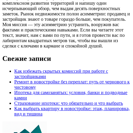
комплексном развитии территорий и напишу один
исчерпывающий обзор, чем выдам десять поверхностных
заметок. Рынок недвижимости полон асимметрии: продавец и
застройщик знают о товаре гораздо больше, чем покупатель.
Моя миссия — эту асимметрию устранить, вооружив вас
фактами и практическими навыками. Если вы читаете этот
текст, значит, нам с вами по пути, и я готов провести вас по
лабиринтам квадратных метров так, чтобы вы вышли из
сделки с ключами в кармане и спокойной душой.
Свежие записи
Как избежать скрытых комиссий при работе с
застройщиками
Ремонт в новостройке без переплат: путь от чернового к
чистовому
Ипотека для самозанятых: условия, банки и подводные
камни
Страхование ипотеки: что обязательно и что выбрать
Как выбрать квартиру в новостройке: этаж, планировка,
вид и тишина