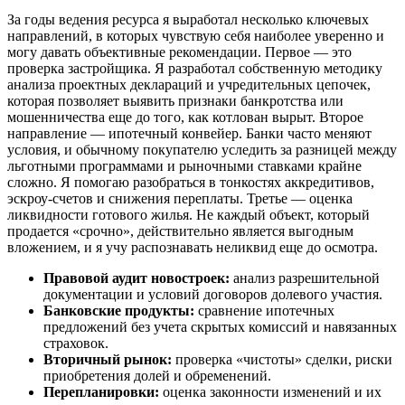
За годы ведения ресурса я выработал несколько ключевых
направлений, в которых чувствую себя наиболее уверенно и
могу давать объективные рекомендации. Первое — это
проверка застройщика. Я разработал собственную методику
анализа проектных деклараций и учредительных цепочек,
которая позволяет выявить признаки банкротства или
мошенничества еще до того, как котлован вырыт. Второе
направление — ипотечный конвейер. Банки часто меняют
условия, и обычному покупателю уследить за разницей между
льготными программами и рыночными ставками крайне
сложно. Я помогаю разобраться в тонкостях аккредитивов,
эскроу-счетов и снижения переплаты. Третье — оценка
ликвидности готового жилья. Не каждый объект, который
продается «срочно», действительно является выгодным
вложением, и я учу распознавать неликвид еще до осмотра.
Правовой аудит новостроек:
анализ разрешительной
документации и условий договоров долевого участия.
Банковские продукты:
сравнение ипотечных
предложений без учета скрытых комиссий и навязанных
страховок.
Вторичный рынок:
проверка «чистоты» сделки, риски
приобретения долей и обременений.
Перепланировки:
оценка законности изменений и их