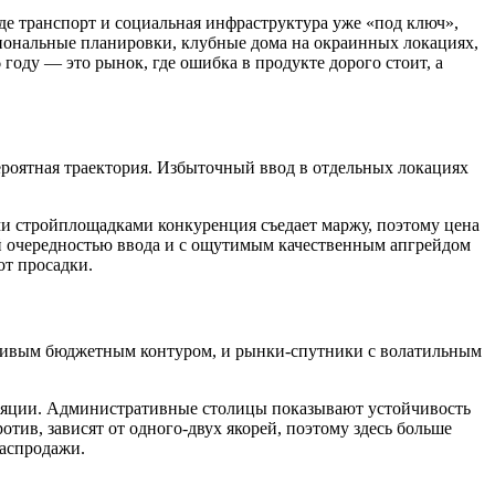
е транспорт и социальная инфраструктура уже «под ключ»,
иональные планировки, клубные дома на окраинных локациях,
году — это рынок, где ошибка в продукте дорого стоит, а
ероятная траектория. Избыточный ввод в отдельных локациях
ми стройплощадками конкуренция съедает маржу, поэтому цена
й очередностью ввода и с ощутимым качественным апгрейдом
от просадки.
йчивым бюджетным контуром, и рынки-спутники с волатильным
фляции. Административные столицы показывают устойчивость
ротив, зависят от одного-двух якорей, поэтому здесь больше
распродажи.