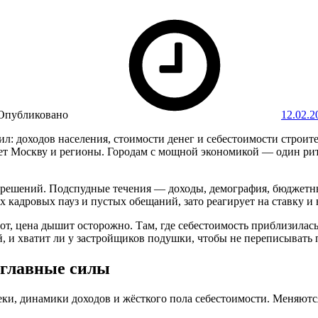
Опубликовано
12.02.2
 сил: доходов населения, стоимости денег и себестоимости строи
дет Москву и регионы. Городам с мощной экономикой — один рит
 решений. Подспудные течения — доходы, демография, бюджетн
х кадровых пауз и пустых обещаний, зато реагирует на ставку и
от, цена дышит осторожно. Там, где себестоимость приблизилась 
, и хватит ли у застройщиков подушки, чтобы не переписывать 
и главные силы
теки, динамики доходов и жёсткого пола себестоимости. Меняютс