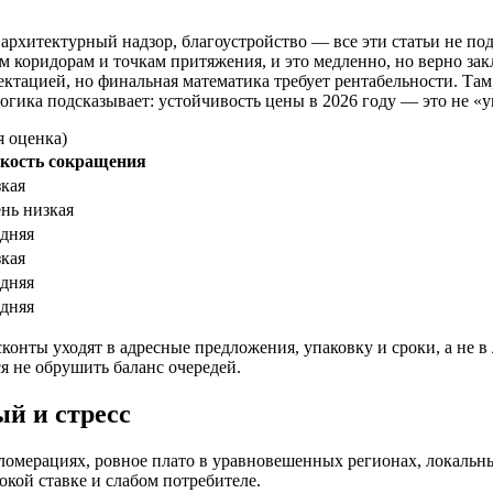
 архитектурный надзор, благоустройство — все эти статьи не по
 коридорам и точкам притяжения, и это медленно, но верно зак
ктацией, но финальная математика требует рентабельности. Там,
 логика подсказывает: устойчивость цены в 2026 году — это не «
я оценка)
кость сокращения
кая
нь низкая
дняя
кая
дняя
дняя
онты уходят в адресные предложения, упаковку и сроки, а не в 
я не обрушить баланс очередей.
ый и стресс
ломерациях, ровное плато в уравновешенных регионах, локальн
окой ставке и слабом потребителе.