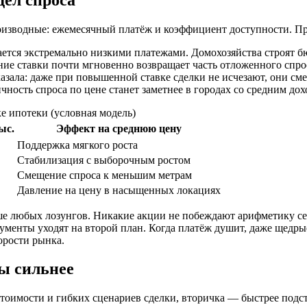
роизводные: ежемесячный платёж и коэффициент доступности. П
тся экстремально низкими платежами. Домохозяйства строят бю
ие ставки почти мгновенно возвращает часть отложенного спро
азала: даже при повышенной ставке сделки не исчезают, они см
ичность спроса по цене станет заметнее в городах со средним до
е ипотеки (условная модель)
ыс.
Эффект на среднюю цену
Поддержка мягкого роста
Стабилизация с выборочным ростом
Смещение спроса к меньшим метрам
Давление на цену в насыщенных локациях
ше любых лозунгов. Никакие акции не побеждают арифметику сем
ументы уходят на второй план. Когда платёж душит, даже щедры
орости рынка.
ы сильнее
стоимости и гибких сценариев сделки, вторичка — быстрее подс