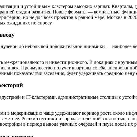
изации и устойчивым кластером высоких зарплат. Кварталы, гд
а ранней стадии развития. Новые форматы — компактные, функц
иферию, но не для всех проектов в равной мере. Москва в 2026 
ных ожиданиях по спросу.
 вводу
от нулевой до небольшой положительной динамики — наиболее в
сть межрегионального и инвестиционного. В локациях с крупны
т излишек. Преимущество получат кварталы со сбалансированно
ённый показателями заселения, будет удерживать среднюю цену 
аекторий
ндустрией и IT-кластерами, административные столицы с усто
иями в модернизацию чаще удерживают коридор роста около ин
ку заметнее. Рынки-спутники и города с точечной занятостью, нап
востройки в период вывода удачных очередей и пауза после их 
дел спроса