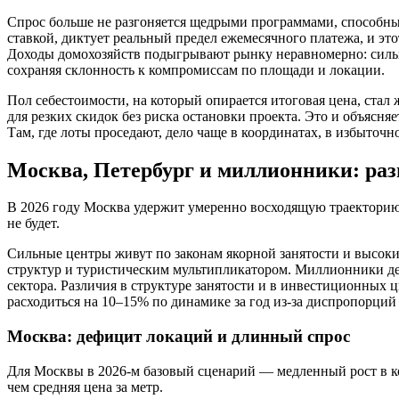
Спрос больше не разгоняется щедрыми программами, способны
ставкой, диктует реальный предел ежемесячного платежа, и это
Доходы домохозяйств подыгрывают рынку неравномерно: сильны
сохраняя склонность к компромиссам по площади и локации.
Пол себестоимости, на который опирается итоговая цена, стал
для резких скидок без риска остановки проекта. Это и объясня
Там, где лоты проседают, дело чаще в координатах, в избыточн
Москва, Петербург и миллионники: ра
В 2026 году Москва удержит умеренно восходящую траекторию,
не будет.
Сильные центры живут по законам якорной занятости и высоки
структур и туристическим мультипликатором. Миллионники дел
сектора. Различия в структуре занятости и в инвестиционных 
расходиться на 10–15% по динамике за год из‑за диспропорци
Москва: дефицит локаций и длинный спрос
Для Москвы в 2026-м базовый сценарий — медленный рост в к
чем средняя цена за метр.