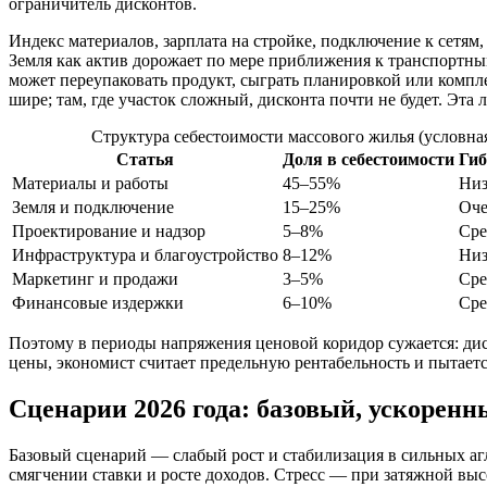
ограничитель дисконтов.
Индекс материалов, зарплата на стройке, подключение к сетям,
Земля как актив дорожает по мере приближения к транспортным
может переупаковать продукт, сыграть планировкой или компле
шире; там, где участок сложный, дисконта почти не будет. Эта
Структура себестоимости массового жилья (условна
Статья
Доля в себестоимости
Гиб
Материалы и работы
45–55%
Низ
Земля и подключение
15–25%
Оче
Проектирование и надзор
5–8%
Сре
Инфраструктура и благоустройство
8–12%
Низ
Маркетинг и продажи
3–5%
Сре
Финансовые издержки
6–10%
Сре
Поэтому в периоды напряжения ценовой коридор сужается: диск
цены, экономист считает предельную рентабельность и пытаетс
Сценарии 2026 года: базовый, ускоренн
Базовый сценарий — слабый рост и стабилизация в сильных аг
смягчении ставки и росте доходов. Стресс — при затяжной выс