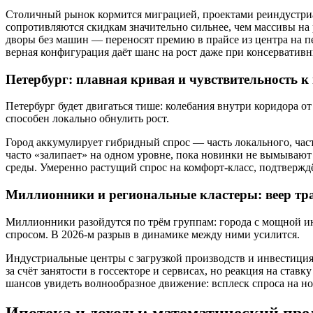
Столичный рынок кормится миграцией, проектами реиндустриал
сопротивляются скидкам значительно сильнее, чем массивы н
дворы без машин — переносят премию в прайсе из центра на пер
верная конфигурация даёт шанс на рост даже при консерватив
Петербург: плавная кривая и чувствительность к
Петербург будет двигаться тише: колебания внутри коридора 
способен локально обнулить рост.
Город аккумулирует гибридный спрос — часть локального, ча
часто «залипает» на одном уровне, пока новинки не вымываю
среды. Умеренно растущий спрос на комфорт-класс, подтвержд
Миллионники и региональные кластеры: веер тр
Миллионники разойдутся по трём группам: города с мощной и
спросом. В 2026-м разрыв в динамике между ними усилится.
Индустриальные центры с загрузкой производств и инвестиц
за счёт занятости в госсекторе и сервисах, но реакция на став
шансов увидеть волнообразное движение: всплеск спроса на но
Ипотека и доходы: математический пре