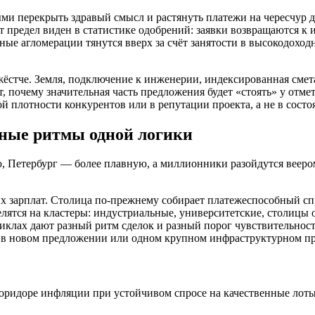
ми перекрыть здравый смысл и растянуть платежи на чересчур 
т предел виден в статистике одобрений: заявки возвращаются к 
е агломерации тянутся вверх за счёт занятости в высокодоходн
 жёстче. Земля, подключение к инженерии, индексированная смет
ет, почему значительная часть предложения будет «стоять» у отм
ой плотности конкурентов или в репутации проекта, а не в сост
зные ритмы одной логики
 Петербург — более плавную, а миллионники разойдутся веером
х зарплат. Столица по-прежнему собирает платежеспособный спр
ятся на кластеры: индустриальные, университетские, столицы 
циклах дают разный ритм сделок и разный порог чувствительност
й в новом предложении или одном крупном инфраструктурном пр
оридоре инфляции при устойчивом спросе на качественные лоты