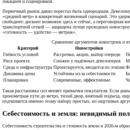
локацией и планировкой.
Первичный рынок давно перестал быть однородным. Девелопер
«средний метр» в конкретный жизненный сценарий. Это удерж
свободнее: дисконт возможен здесь и сейчас, а переговорная 
транспортной сеткой — защищена лучше проходных новостроек 
«готовность — удобство — метраж».
Сравнение аргументов новостроек и вт
Критерий
Новостройки
Гибкость условий
Рассрочки, акции, выбор очереди
П
Риск проекта
Снижен у надёжных девелоперов
М
Среда и инфраструктура
Проектируется, вводится по этапам
Фа
Динамика цены
Устойчива из‑за себестоимости
Б
Планировки
Современные, эффективные
Ч
Такая расстановка сил меняет привычки покупателя. Если ран
хронометраж пути до метро, тихий двор, внятный подъезд, ощу
подчиняется именно этому набору простых, но ощутимых аргу
Себестоимость и земля: невидимый пол
Себестоимость строительства и стоимость земли в 2026-м обр