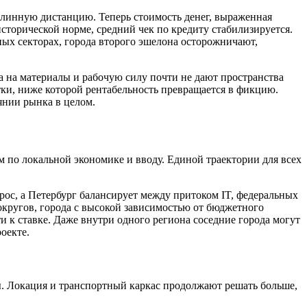
длинную дистанцию. Теперь стоимость денег, выраженная
исторической норме, средний чек по кредиту стабилизируется.
ых секторах, города второго эшелона осторожничают,
а на материалы и рабочую силу почти не дают пространства
етки, ниже которой рентабельность превращается в фикцию.
оянии рынка в целом.
 по локальной экономике и вводу. Единой траектории для всех
ос, а Петербург балансирует между притоком IT, федеральных
округов, города с высокой зависимостью от бюджетного
и к ставке. Даже внутри одного региона соседние города могут
оекте.
. Локация и транспортный каркас продолжают решать больше,