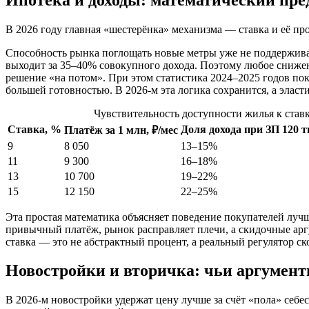
В 2026 году главная «шестерёнка» механизма — ставка и её п
Способность рынка поглощать новые метры уже не поддерживае
выходит за 35–40% совокупного дохода. Поэтому любое снижен
решение «на потом». При этом статистика 2024–2025 годов пок
большей готовностью. В 2026-м эта логика сохранится, а эласт
Чувствительность доступности жилья к ставк
Ставка, %
Доля дохода при ЗП 120 т
Платёж за 1 млн, ₽/мес
9
8 050
13–15%
11
9 300
16–18%
13
10 700
19–22%
15
12 150
22–25%
Эта простая математика объясняет поведение покупателей луч
привычный платёж, рынок расправляет плечи, а скидочные арг
ставка — это не абстрактный процент, а реальный регулятор ск
Новостройки и вторичка: чьи аргумент
В 2026-м новостройки удержат цену лучше за счёт «пола» себе