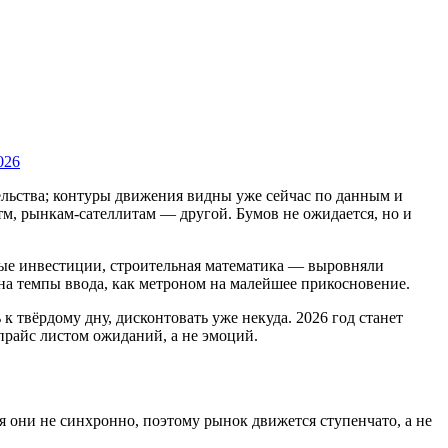
026
тельства; контуры движения видны уже сейчас по данным и
м, рынкам-сателлитам — другой. Бумов не ожидается, но и
ые инвестиции, строительная математика — выровняли
 на темпы ввода, как метроном на малейшее прикосновение.
к твёрдому дну, дисконтовать уже некуда. 2026 год станет
прайс листом ожиданий, а не эмоций.
я они не синхронно, поэтому рынок движется ступенчато, а не