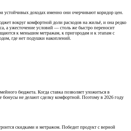
ри устойчивых доходах именно они очерчивают коридор цен.
джет вокруг комфортной доли расходов на жильё, и она редко
са, а ужесточение условий — столь же быстро переносит
ещаются к меньшим метражам, к пригородам и к этапам с
ходом, где нет подушки накоплений.
ейного бюджета. Когда ставка позволяет уложиться в
е бонусы не делают сделку комфортной. Поэтому в 2026 году
троится скидками и метражом. Победит продукт с верной