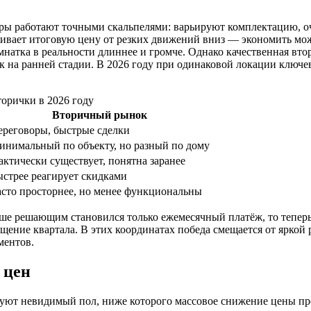
ы работают точными скальпелями: варьируют комплектацию, оч
ивает итоговую цену от резких движений вниз — экономить мо
комнатка в реальности длиннее и громче. Однако качественная в
на ранней стадии. В 2026 году при одинаковой локации ключев
орички в 2026 году
Вторичный рынок
ереговоры, быстрые сделки
инимальный по объекту, но разный по дому
ктически существует, понятна заранее
ыстрее реагирует скидками
асто просторнее, но менее функциональны
ьше решающим становился только ежемесячный платёж, то теперь
щение квартала. В этих координатах победа смещается от яркой
ментов.
 цен
азуют невидимый пол, ниже которого массовое снижение цены пр