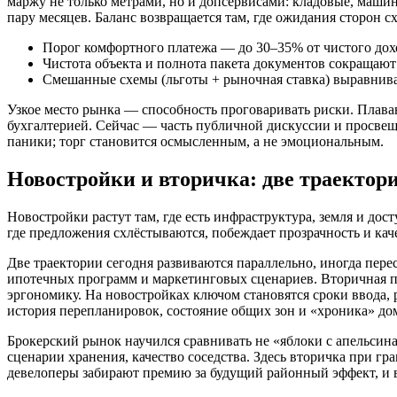
маржу не только метрами, но и допсервисами: кладовые, машин
пару месяцев. Баланс возвращается там, где ожидания сторон с
Порог комфортного платежа — до 30–35% от чистого дох
Чистота объекта и полнота пакета документов сокращают 
Смешанные схемы (льготы + рыночная ставка) выравнива
Узкое место рынка — способность проговаривать риски. Плава
бухгалтерией. Сейчас — часть публичной дискуссии и просвеще
паники; торг становится осмысленным, а не эмоциональным.
Новостройки и вторичка: две траектор
Новостройки растут там, где есть инфраструктура, земля и дос
где предложения схлёстываются, побеждает прозрачность и кач
Две траектории сегодня развиваются параллельно, иногда пере
ипотечных программ и маркетинговых сценариев. Вторичная пр
эргономику. На новостройках ключом становятся сроки ввода, 
история перепланировок, состояние общих зон и «хроника» до
Брокерский рынок научился сравнивать не «яблоки с апельсина
сценарии хранения, качество соседства. Здесь вторичка при г
девелоперы забирают премию за будущий районный эффект, и в