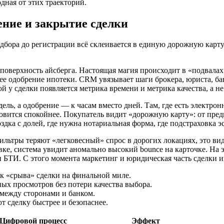
дная от этих траекторий.
ение и закрытие сделки
одбора до регистрации всё склеивается в единую дорожную карту.
 поверхность айсберга. Настоящая магия происходит в «подвалах
 одобрение ипотеки. CRM увязывает шаги брокера, юриста, банк
ой у сделки появляется метрика времени и метрика качества, а не
ль, а одобрение — к часам вместо дней. Там, где есть электрон
новится спокойнее. Покупатель видит «дорожную карту»: от пред
здка с долей, где нужна нотариальная форма, где подстраховка эс
льтры теряют «легковесный» спрос в дорогих локациях, это вид
, система увидит аномально высокий bounce на карточке. На эт
н БТИ. С этого момента маркетинг и юридическая часть сделки 
к «срыва» сделки на финальной миле.
ых просмотров без потери качества выбора.
между сторонами и банком.
т сделку быстрее и безопаснее.
Цифровой процесс
Эффект