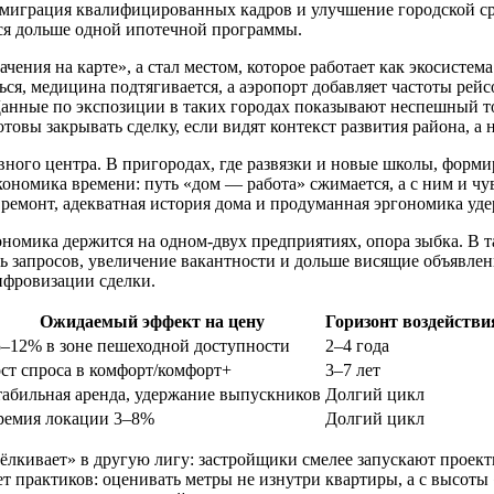
играция квалифицированных кадров и улучшение городской сред
тся дольше одной ипотечной программы.
ачения на карте», а стал местом, которое работает как экосистем
я, медицина подтягивается, а аэропорт добавляет частоты рейс
 Данные по экспозиции в таких городах показывают неспешный 
товы закрывать сделку, если видят контекст развития района, а 
вного центра. В пригородах, где развязки и новые школы, форми
кономика времени: путь «дом — работа» сжимается, а с ним и чу
емонт, адекватная история дома и продуманная эргономика уде
ономика держится на одном-двух предприятиях, опора зыбка. В 
ть запросов, увеличение вакантности и дольше висящие объявле
цифровизации сделки.
Ожидаемый эффект на цену
Горизонт воздействи
–12% в зоне пешеходной доступности
2–4 года
ст спроса в комфорт/комфорт+
3–7 лет
абильная аренда, удержание выпускников
Долгий цикл
ремия локации 3–8%
Долгий цикл
щёлкивает» в другую лигу: застройщики смелее запускают проект
т практиков: оценивать метры не изнутри квартиры, а с высоты «