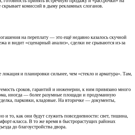
и, готовность принять встречную продажу и «рассрочки» на
не скрывает комиссий в дыму рекламных слоганов.
погашения на переплату — это ещё недавно казалось скучной
жа и видит «сценарный анализ», сделки не срываются из‑за
 локация и планировки сильнее, чем «стекло и арматура». Там,
уемость сроков, гарантий и инженерии, к ним привязано много
 дома, иногда — более разумные площади и продуманную
тделка, парковки, кладовые. На вторичке — документы,
 и то, как они будут служить повседневности: свет, тишина,
мфорт-класса. В то же время в быстрорастущих районах
езда до благоустройства двора.