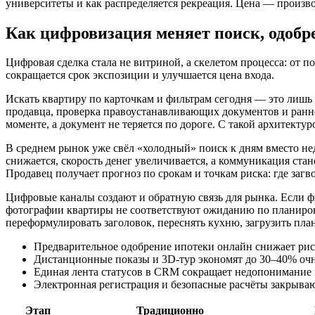
университеты и как распределяется рекреация. Цена — произво
Как цифровизация меняет поиск, одобр
Цифровая сделка стала не витриной, а скелетом процесса: от п
сокращается срок экспозиции и улучшается цена входа.
Искать квартиру по карточкам и фильтрам сегодня — это лишь
продавца, проверка правоустанавливающих документов и раннее
моменте, а документ не теряется по дороге. С такой архитектур
В среднем рынок уже свёл «холодный» поиск к дням вместо неде
снижается, скорость денег увеличивается, а коммуникация ста
Продавец получает прогноз по срокам и точкам риска: где загво
Цифровые каналы создают и обратную связь для рынка. Если фи
фотографии квартиры не соответствуют ожиданию по планировке
переформулировать заголовок, переснять кухню, загрузить пла
Предварительное одобрение ипотеки онлайн снижает рис
Дистанционные показы и 3D-тур экономят до 30–40% очн
Единая лента статусов в CRM сокращает недопонимание 
Электронная регистрация и безопасные расчёты закрываю
Этап
Традиционно