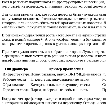
Рост в регионах подпитывают инфраструктурные инвестиции, м
метр растёт не всплеском, а плавным трендом, который держи
Эта логика заметна там, где город перестал быть «пунктом назн
выпускники остаются, айтишные команды не спешат разъезжатьс
которую не так просто сбить суетой краткосрочных новостей.
«нервничают», покупатели точнее понимают, за что платят, и го
В регионах-лидерах точки роста часто лежат вне администрати
фонд, и новый комфорт+. Это не «эффект моды», а банальная э
выигрывает вторичный рынок в удачных локациях: грамотный р
При этом нужно помнить и о «обратной стороне Луны»: где эк
а арендный рынок может дать ранний сигнал разворота. Вялос
платформах анализа спроса, о которых подробнее в разделе о 
Тип драйвера
Пример проявления
Инфраструктура
Новая развязка, запуск BRT/МЦД-аналогов
+5
Рабочие места
IT-кластеры, индустриальные парки
Ро
Образование
Кампусы, сильные техуниверситеты
Ст
Городская среда
Парки, набережные, событийность
П
Когда все четыре фактора сходятся в одной точке, город «пере
а «вторичка» обзаводится шансом на переоценку. Отсюда и сове