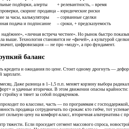
льные подборки, алерты
+ релевантность, – время
проверки, скоринг продавца
– юридические риски
е за часы, калькуляторы
– сорванные сделки
нная подача и подписание
– сроки, + предсказуемость
адёжнее», «личная встреча честнее». Но рынок быстро показывае
а выше. Технология становится не «фичей», а культурой сделки,
 значит, цифровизация — не про «моду», а про фундамент.
хрупкий баланс
ть кредита и ожидания по цене. Стоит одному дрогнуть — дефор
й зарплате.
 месяц. Даже разница в 1–1,5 п.п. меняет корзину выбора радик
омфорт+ и удачные вторички. В этом движении опасны крайности
стройку и тянет за собой подрядчиков.
проходит по классике, часть — по программам с господдержкой,
овность продавца сотрудничать по срокам: кто гибче, тот успева
жит сильную цену на комфорт-класс, вторичная альтернатива с 
тр тяжести. Если проседает сегмент массового спроса, новостро