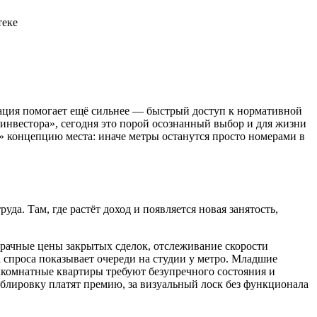
теке
зация помогает ещё сильнее — быстрый доступ к нормативной
й инвестора», сегодня это порой осознанный выбор и для жизни
л» концепцию места: иначе метры останутся просто номерами в
а. Там, где растёт доход и появляется новая занятость,
рачные цены закрытых сделок, отслеживание скорости
а спроса показывает очереди на студии у метро. Младшие
хкомнатные квартиры требуют безупречного состояния и
блировку платят премию, за визуальный лоск без функционала