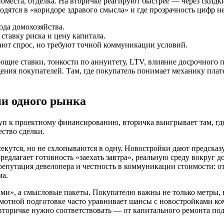
оместа, отделка. На вторичке реагируют быстрее — через скидк
ходятся в «коридоре здравого смысла» и где прозрачность цифр 
ода домохозяйства.
ставку риска и цену капитала.
ют спрос, но требуют точной коммуникации условий.
ющие ставки, тонкости по аннуитету, LTV, влияние досрочного 
ния покупателей. Там, где покупатель понимает механику плате
ии одного рынка
туп к проектному финансированию, вторичка выигрывает там, где
ество сделки.
секутся, но не схлопываются в одну. Новостройки дают предсказ
едлагает готовность «заехать завтра», реальную среду вокруг
репутация девелопера и честность в коммуникации стоимости: о
ма.
ми», а смысловые пакеты. Покупателю важны не только метры, но
рамотной подготовке часто уравнивает шансы с новостройками ко
торичке нужно соответствовать — от капитального ремонта подъ