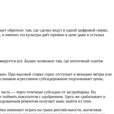
т обратное: там, где сделку ведут в одной цифровой связке,
 и именно эта культура даёт премию к цене даже в усталых
мируется всё. Баланс возможен там, где ипотечный платёж
ально. При высокой ставке спрос отступает в меньшие метры или
: слишком агрессивное субсидирование подталкивает цены,
 часть — через точечные субсидии от застройщика. На
ет поймать покупателя с одобрением. Здесь же срабатывает и
продуманным ремонтом получает шанс выйти из тени.
йки начинают играть на грани рентабельности, вытягивая