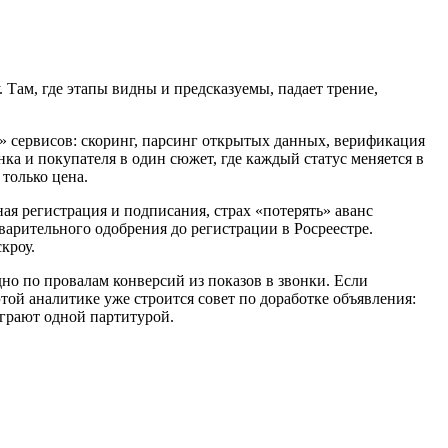
 Там, где этапы видны и предсказуемы, падает трение,
» сервисов: скоринг, парсинг открытых данных, верификация
а и покупателя в один сюжет, где каждый статус меняется в
 только цена.
ная регистрация и подписания, страх «потерять» аванс
варительного одобрения до регистрации в Росреестре.
кроу.
но по провалам конверсий из показов в звонки. Если
ой аналитике уже строится совет по доработке объявления:
играют одной партитурой.