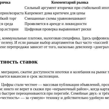
ричка
Комментарий рынка
Сильный аргумент вторички при стабильной ипо
серии/возраста
Капремонт дома критичен для цены
ибкий торг
Смешанные схемы уравновешивают
я среда
Проявляется в аренде и ликвидности
 юр.истории
Цифровая проверка выравнивает риски
с, коммунальные платежи, налоговая специфика. Здесь цифрови
ет пелену. И если раньше выбор апартаментов был часто «пассие
цене перепродажи зависит от того, насколько девелопер «доигра
стность ставок
играцию, сжатие доступности ипотеки и колебания на рынке труд
вается вакансия и срок экспозиции.
 Цифры стали честнее — массовая публикация объявлений, проз
м: никто не верит в сказки про «нерыночный район», когда карт
 быстрее переоцениваются при перегибе. Семейные двух- и трё
 «честность» — за «умную» технику и действительно удобную ме