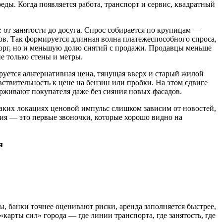
ы. Когда появляется работа, транспорт и сервис, квадратный
а: от занятости до досуга. Спрос собирается по крупицам —
ов. Так формируется длинная волна платежеспособного спроса,
торг, но и меньшую долю снятий с продажи. Продавцы меньше
не только стены и метры.
руется альтернативная цена, тянущая вверх и старый жилой
вствительность к цене на бензин или пробки. На этом сдвиге
рживают покупателя даже без сияния новых фасадов.
таких локациях ценовой импульс слишком зависим от новостей,
ния — это первые звоночки, которые хорошо видно на
я
ы, банки точнее оценивают риски, аренда заполняется быстрее,
карты сил» города — где линии транспорта, где занятость, где