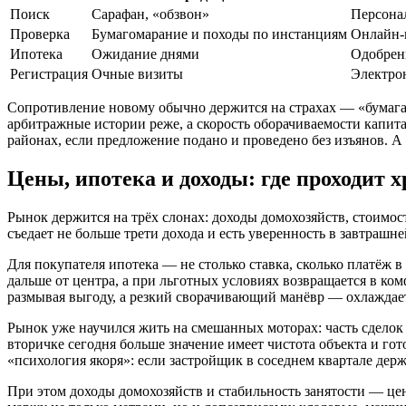
Поиск
Сарафан, «обзвон»
Персона
Проверка
Бумагомарание и походы по инстанциям
Онлайн-
Ипотека
Ожидание днями
Одобрени
Регистрация
Очные визиты
Электро
Сопротивление новому обычно держится на страхах — «бумага н
арбитражные истории реже, а скорость оборачиваемости капитал
районах, если предложение подано и проведено без изъянов. А
Цены, ипотека и доходы: где проходит 
Рынок держится на трёх слонах: доходы домохозяйств, стоимос
съедает не больше трети дохода и есть уверенность в завтрашне
Для покупателя ипотека — не столько ставка, сколько платёж в
дальше от центра, а при льготных условиях возвращается в к
размывая выгоду, а резкий сворачивающий манёвр — охлаждает 
Рынок уже научился жить на смешанных моторах: часть сделок 
вторичке сегодня больше значение имеет чистота объекта и гот
«психология якоря»: если застройщик в соседнем квартале дер
При этом доходы домохозяйств и стабильность занятости — цен