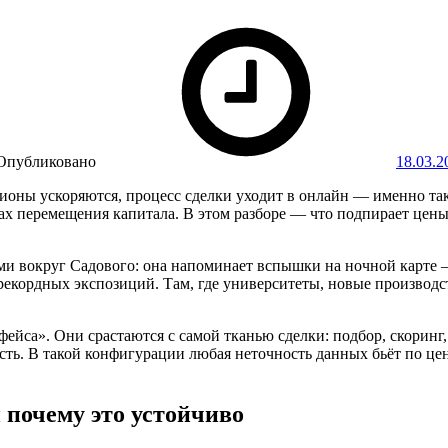
Опубликовано
18.03.2
ионы ускоряются, процесс сделки уходит в онлайн — именно та
ах перемещения капитала. В этом разборе — что подпирает цены, 
ами вокруг Садового: она напоминает вспышки на ночной карте
 рекордных экспозиций. Там, где университеты, новые производс
ейса». Они срастаются с самой тканью сделки: подбор, скоринг
ть. В такой конфигурации любая неточность данных бьёт по цене
и почему это устойчиво