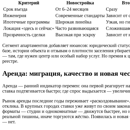
Критерий
Новостройка
Вто
Срок въезда
От 6–24 месяцев
Сразу
Инженерия
Современные стандарты
Зависит от 
Ипотечные программы
Широкая линейка
Узкая, но г
Локация «здесь и сейчас»
Часто развивающаяся
Сложившаяс
Прозрачность сделки
Высокая при эскроу
Зависит от
Сегмент апартаментов добавляет нюансов: юридический стату
базе, истории объекта и отзывам о плотности заселения убира
— там, где нужен центр или особый набор услуг. Но премия к 
реестре.
Аренда: миграция, качество и новая че
Аренда — ранний индикатор перемен: она первой реагирует на м
ставка подтягивается быстро; где спрос выдыхается — увеличи
Рынок аренды последние годы переживает «расколдовывание».
отклика. В крупных городах ставки уже живут по своим закона
форматы — студии и однокомнатные — движутся быстрее, но и
реальной тишины, иначе торгуются жёстко. Появилась и новая
— нет.