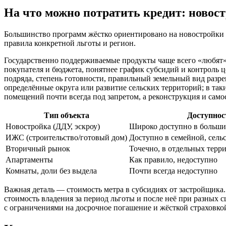
На что можно потратить кредит: новос
Большинство программ жёстко ориентировано на новостройки 
правила конкретной льготы и регион.
Государственно поддерживаемые продукты чаще всего «любят» п
покупателя и бюджета, понятнее график субсидий и контроль 
подряда, степень готовности, правильный земельный вид разр
определённые округа или развитие сельских территорий; в так
помещений почти всегда под запретом, а реконструкция и сам
Тип объекта
Доступнос
Новостройка (ДДУ, эскроу)
Широко доступно в больши
ИЖС (строительство/готовый дом)
Доступно в семейной, сель
Вторичный рынок
Точечно, в отдельных терр
Апартаменты
Как правило, недоступно
Комнаты, доли без выдела
Почти всегда недоступно
Важная деталь — стоимость метра в субсидиях от застройщика
стоимость владения за период льготы и после неё при разных 
с ограничениями на досрочное погашение и жёсткой страховко