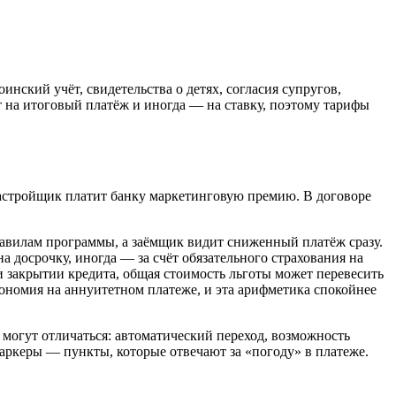
инский учёт, свидетельства о детях, согласия супругов,
 на итоговый платёж и иногда — на ставку, поэтому тарифы
застройщик платит банку маркетинговую премию. В договоре
равилам программы, а заёмщик видит сниженный платёж сразу.
а досрочку, иногда — за счёт обязательного страхования на
 закрытии кредита, общая стоимость льготы может перевесить
ономия на аннуитетном платеже, и эта арифметика спокойнее
 могут отличаться: автоматический переход, возможность
аркеры — пункты, которые отвечают за «погоду» в платеже.