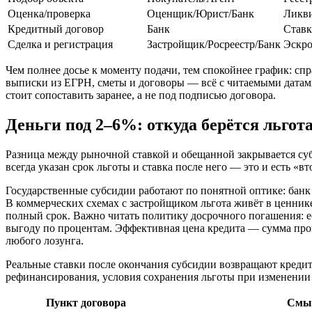
Оценка/проверка
Оценщик/Юрист/Банк
Ликви
Кредитный договор
Банк
Ставк
Сделка и регистрация
Застройщик/Росреестр/Банк
Эскро
Чем полнее досье к моменту подачи, тем спокойнее график: спра
выписки из ЕГРН, сметы и договоры — всё с читаемыми датами
стоит сопоставить заранее, а не под подписью договора.
Деньги под 2–6%: откуда берётся льгота
Разница между рыночной ставкой и обещанной закрывается суб
всегда указан срок льготы и ставка после него — это и есть «в
Государственные субсидии работают по понятной оптике: банк
В коммерческих схемах с застройщиком льгота живёт в ценнике:
полный срок. Важно читать политику досрочного погашения: 
выгоду по процентам. Эффективная цена кредита — сумма проц
любого лозунга.
Реальные ставки после окончания субсидии возвращают кредит
рефинансирования, условия сохранения льготы при изменении 
Пункт договора
Смы