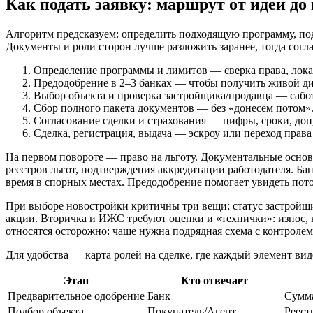
Как подать заявку: маршрут от идеи до
Алгоритм предсказуем: определить подходящую программу, под
Документы и роли сторон лучше разложить заранее, тогда согл
Определение программы и лимитов — сверка права, лока
Предодобрение в 2–3 банках — чтобы получить живой ди
Выбор объекта и проверка застройщика/продавца — сабот
Сбор полного пакета документов — без «донесём потом»
Согласование сделки и страхования — цифры, сроки, доп
Сделка, регистрация, выдача — эскроу или переход права
На первом повороте — право на льготу. Документальные основ
реестров льгот, подтверждения аккредитации работодателя. Б
время в спорных местах. Предодобрение помогает увидеть пото
При выборе новостройки критичны три вещи: статус застройщи
акции. Вторичка и ИЖС требуют оценки и «технички»: износ,
относятся осторожно: чаще нужна подрядная схема с контролем
Для удобства — карта ролей на сделке, где каждый элемент вид
Этап
Кто отвечает
Предварительное одобрение
Банк
Сумма
Подбор объекта
Покупатель/Агент
Реест