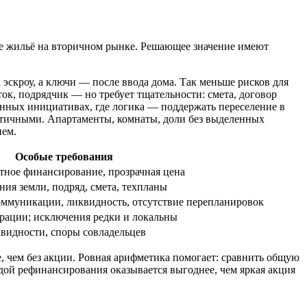
ое жильё на вторичном рынке. Решающее значение имеют
эскроу, а ключи — после ввода дома. Так меньше рисков для
к, подрядчик — но требует тщательности: смета, договор
нных инициативах, где логика — поддержать переселение в
ритичными. Апартаменты, комнаты, доли без выделенных
ием.
Особые требования
ктное финансирование, прозрачная цена
ия земли, подряд, смета, техпланы
коммуникации, ликвидность, отсутствие перепланировок
трации; исключения редки и локальны
видности, споры совладельцев
, чем без акции. Ровная арифметика помогает: сравнить общую
одой рефинансирования оказывается выгоднее, чем яркая акция