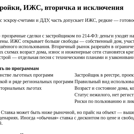
тройки, ИЖС, вторичка и исключения
с эскроу-счетами и ДДУ, часть допускает ИЖС, редкие — готов
розрачные сделки с застройщиком по 214-ФЗ: деньги уходят на 
цены. ИЖС открывает больше свободы — собственный дом, участо
ешённого использования. Вторичный рынок разрешён в ограниче
их схемах возраст дома, износ и инженерные сети становятся к
острой — отдельная песня с техническими планами и узакониван
ть по программам
нстве льготных программ
Застройщик в реестре, прое
ской и ряде региональных программ
Правильный вид использован
иториальных льготах
Возраст и состояние дома, 
Статус нежилого, нет регис
Риски по пользованию и лик
. Ставка может быть ниже рыночной, но прайс на объект — выше
сценариях. Иногда «обычная» ставка с дисконтом по цене и своб
й.