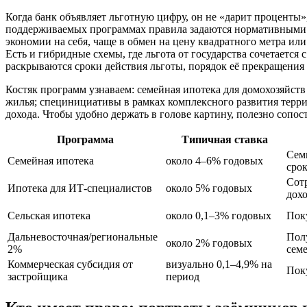
Когда банк объявляет льготную цифру, он не «дарит проценты»
поддерживаемых программах правила задаются нормативными а
экономии на себя, чаще в обмен на цену квадратного метра или
Есть и гибридные схемы, где льгота от государства сочетается
раскрываются сроки действия льготы, порядок её прекращения 
Костяк программ узнаваем: семейная ипотека для домохозяйств
жилья; специнициативы в рамках комплексного развития терр
дохода. Чтобы удобно держать в голове картину, полезно сопос
Программа
Типичная ставка
Сем
Семейная ипотека
около 4–6% годовых
сро
Сот
Ипотека для ИТ-специалистов
около 5% годовых
дох
Сельская ипотека
около 0,1–3% годовых
Пок
Дальневосточная/региональные
Пол
около 2% годовых
2%
сем
Коммерческая субсидия от
визуально 0,1–4,9% на
Пок
застройщика
период