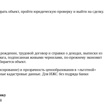
рать объект, пройти юридическую проверку и выйти на сделку.
рождении, трудовой договор и справки о доходах, выписки из
умага, подписанная живыми чернилами, по‑прежнему экономит
ирается объект.
нсирование) и прозрачность ценообразования в «льготной»
тные кадастровые данные. Для ИЖС без подряда банки
року
ей