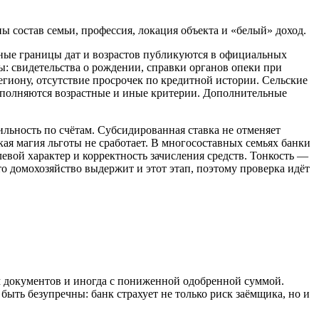
 состав семьи, профессия, локация объекта и «белый» доход.
чные границы дат и возрастов публикуются в официальных
ы: свидетельства о рождении, справки органов опеки при
гиону, отсутствие просрочек по кредитной истории. Сельские
выполняются возрастные и иные критерии. Дополнительные
ильность по счётам. Субсидированная ставка не отменяет
ая магия льготы не сработает. В многосоставных семьях банки
вой характер и корректность зачисления средств. Тонкость —
то домохозяйство выдержит и этот этап, поэтому проверка идёт
 документов и иногда с пониженной одобренной суммой.
ыть безупречны: банк страхует не только риск заёмщика, но и