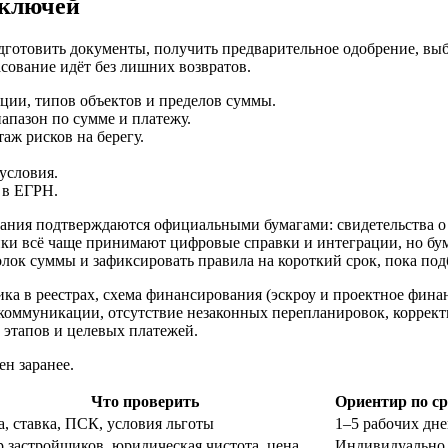
 ключей
готовить документы, получить предварительное одобрение, выб
асование идёт без лишних возвратов.
ции, типов объектов и пределов суммы.
апазон по сумме и платежу.
аж рисков на берегу.
.
условия.
 в ЕГРН.
ания подтверждаются официальными бумагами: свидетельства о 
анки всё чаще принимают цифровые справки и интеграции, но б
лок суммы и зафиксировать правила на короткий срок, пока подб
ка в реестрах, схема финансирования (эскроу и проектное фина
 коммуникации, отсутствие незаконных перепланировок, коррек
 этапов и целевых платежей.
ен заранее.
Что проверить
Ориентир по с
, ставка, ПСК, условия льготы
1–5 рабочих дн
р застройщиков, юридическая чистота, цена
Индивидуально