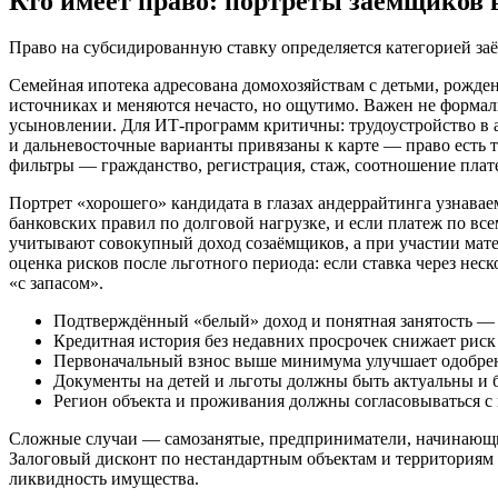
Кто имеет право: портреты заёмщиков 
Право на субсидированную ставку определяется категорией за
Семейная ипотека адресована домохозяйствам с детьми, рожд
источниках и меняются нечасто, но ощутимо. Важен не формал
усыновлении. Для ИТ-программ критичны: трудоустройство в а
и дальневосточные варианты привязаны к карте — право есть 
фильтры — гражданство, регистрация, стаж, соотношение плате
Портрет «хорошего» кандидата в глазах андеррайтинга узнавае
банковских правил по долговой нагрузке, и если платеж по вс
учитывают совокупный доход созаёмщиков, а при участии мате
оценка рисков после льготного периода: если ставка через нес
«с запасом».
Подтверждённый «белый» доход и понятная занятость — 
Кредитная история без недавних просрочек снижает риск
Первоначальный взнос выше минимума улучшает одобрен
Документы на детей и льготы должны быть актуальны и 
Регион объекта и проживания должны согласовываться с
Сложные случаи — самозанятые, предприниматели, начинающи
Залоговый дисконт по нестандартным объектам и территориям п
ликвидность имущества.