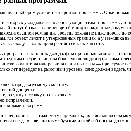
в разных программах
ёмщика и набором условий конкретной программы. Обычно важны
ение которых укладывается в действующие рамки программы; то
ьный статус брака, а наличие детей и подтверждённые документ
ккредитованной компании, уровень дохода не ниже порога по ре
там, где объект лежит в утверждённых границах, а у заёмщика 
жа к доходу — банк проверяет без скидок к льготе.
м: прозрачный источник дохода, фиксированная занятость и стаб
ем кредитам съедает слишком большую долю дохода, автоматическ
ринского капитала или региональной выплаты — проверяют целе
колько лет перейдёт на рыночный уровень, банк должен видеть, ч
ключ к предсказуемому скорингу.
 ручной дооценки.
ную сумму и ставку по страховкам.
без исправлений.
 правилами программы.
е специалисты — тоже могут проходить, но с большим объёмом
очти всегда выше, поэтому «бумага» и отчёт об оценке должны б