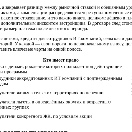
, а закрывает разницу между рыночной ставкой и обещанным уро
ктами, а компенсации распределяются через уполномоченные и
 пакетное страхование, и это важно видеть целиком: дёшево в п
 с дополнительным дисконтом застройщика. В договоре след стои
и размер платежа после льготного периода.
 с детьми; кредиты для сотрудников ИТ-компаний; сельская и да
иторий. У каждой — свои пороги по первоначальному взносу, ц
тавить ключевые черты на одной полосе.
Кто имеет право
ьи с детьми, рождение которых подпадает под действующие
ки программы
рудники аккредитованных ИТ-компаний с подтверждённым
одом
упатели жилья в сельских территориях по перечню
учатели льготы в определённых округах и возрастных/
ейных группах
упатели конкретного ЖК, по условиям акции