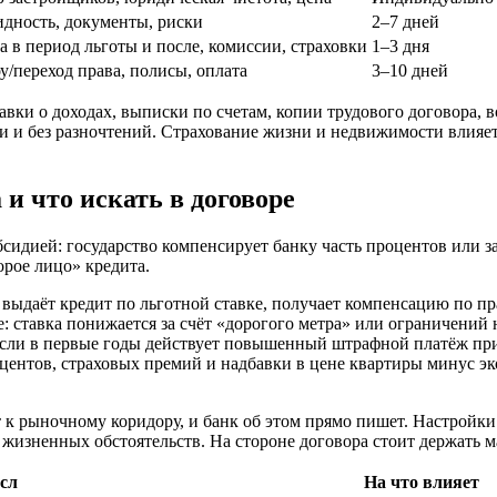
дность, документы, риски
2–7 дней
а в период льготы и после, комиссии, страховки
1–3 дня
у/переход права, полисы, оплата
3–10 дней
вки о доходах, выписки по счетам, копии трудового договора, во
 и без разночтений. Страхование жизни и недвижимости влияет
 и что искать в договоре
сидией: государство компенсирует банку часть процентов или 
торое лицо» кредита.
 выдаёт кредит по льготной ставке, получает компенсацию по п
 ставка понижается за счёт «дорогого метра» или ограничений н
если в первые годы действует повышенный штрафной платёж при
ентов, страховых премий и надбавки в цене квартиры минус эк
 к рыночному коридору, и банк об этом прямо пишет. Настройки
жизненных обстоятельств. На стороне договора стоит держать м
сл
На что влияет